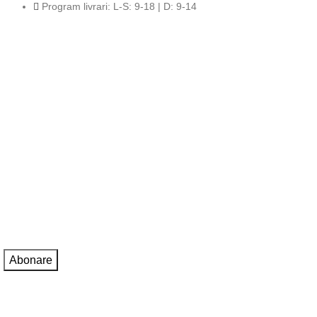
Program livrari: L-S: 9-18 | D: 9-14
Completează-ți adresa de e-mail si fii primul
care află noutățile noastre!
Fii primul care află despre ultimele tendințe în materie de flori
și primești oferte exclusive!
Adresa de e-mail:
Sunt de acord cu
Politica de confidentialitate