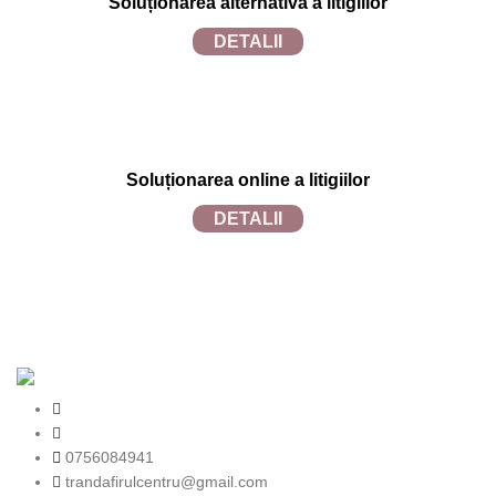
Soluționarea alternativă a litigiilor
DETALII
Soluționarea online a litigiilor
DETALII
TRANDAFIRUL.RO
2024 SITE REALIZAT DE
TECFRUIT.RO
in
colaborare cu
WEBINSIDE.RO
0756084941
trandafirulcentru@gmail.com