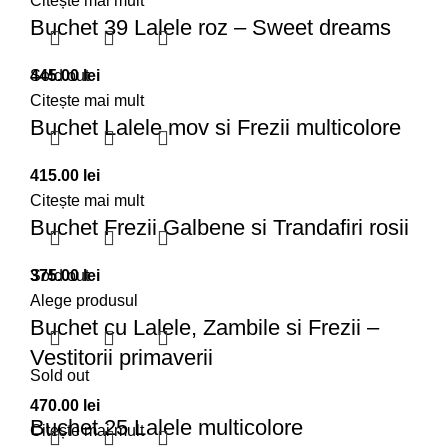
Citește mai mult
Buchet 39 Lalele roz – Sweet dreams
445.00
Sold out
lei
Citește mai mult
Buchet Lalele mov si Frezii multicolore
415.00
lei
Citește mai mult
Buchet Frezii Galbene si Trandafiri rosii
375.00
Sold out
lei
Alege produsul
Buchet cu Lalele, Zambile si Frezii –
Vestitorii primaverii
Sold out
470.00
lei
Buchet 25 Lalele multicolore
Citește mai mult