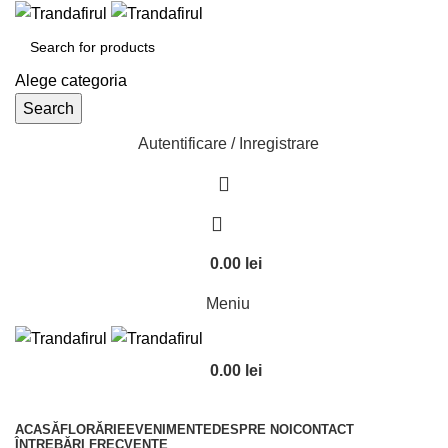
Alege categoria
Search
Autentificare / Inregistrare
0.00
lei
Meniu
0.00
lei
Răsfoiește Categoriile
ACASĂ
FLORĂRIE
EVENIMENTE
DESPRE NOI
CONTACT
ÎNTREBĂRI FRECVENTE