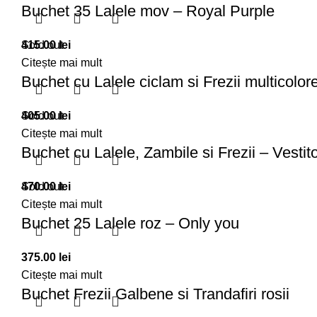
Buchet 35 Lalele mov – Royal Purple
415.00
Sold out
lei
Citește mai mult
Buchet cu Lalele ciclam si Frezii multicolor
405.00
Sold out
lei
Citește mai mult
Buchet cu Lalele, Zambile si Frezii – Vestito
470.00
Sold out
lei
Citește mai mult
Buchet 25 Lalele roz – Only you
375.00
lei
Citește mai mult
Buchet Frezii Galbene si Trandafiri rosii