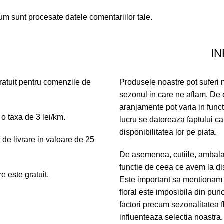
um sunt procesate datele comentariilor tale
.
IN
gratuit pentru comenzile de
Produsele noastre pot suferi mi
sezonul in care ne aflam. De e
aranjamente pot varia in func
 o taxa de 3 lei/km.
lucru se datoreaza faptului ca
disponibilitatea lor pe piata.
de livrare in valoare de 25
De asemenea, cutiile, ambalaj
functie de ceea ce avem la di
 este gratuit.
Este important sa mentionam 
floral este imposibila din punc
factori precum sezonalitatea f
influenteaza selectia noastra. 