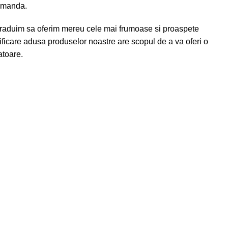
comanda.
raduim sa oferim mereu cele mai frumoase si proaspete
odificare adusa produselor noastre are scopul de a va oferi o
atoare.