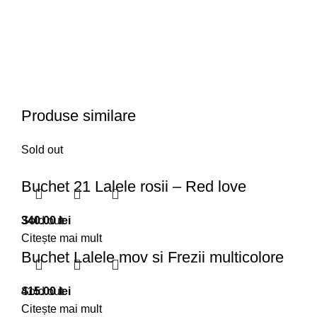
Produse similare
Sold out
Buchet 21 Lalele rosii – Red love
340.00
Sold out
lei
Citește mai mult
Buchet Lalele mov si Frezii multicolore
415.00
Sold out
lei
Citește mai mult