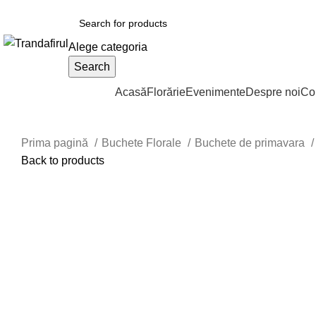
Alege categoria
Search
Răsfoiește Categoriile
Acasă
Florărie
Evenimente
Despre noi
Co
Prima pagină
Buchete Florale
Buchete de primavara
Back to products
Sold out
Click to enlarge