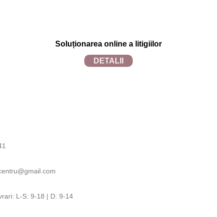
Soluționarea online a litigiilor
DETALII
are cu
WEBINSIDE.RO
41
lcentru@gmail.com
rari: L-S: 9-18 | D: 9-14