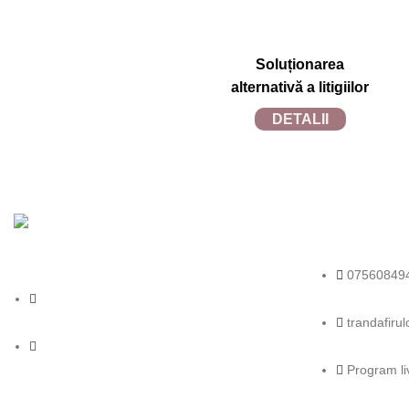
Soluționarea
alternativă a litigiilor
DETALII
TRANDAFIRUL.RO
2024 SITE REALIZAT DE
TECFRUIT.RO
in colabor
07560849
trandafiru
Program liv