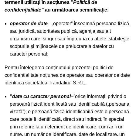
termenii utiliza
ț
i în sec
ț
iunea
”Politică de
confiden
ț
ialitate”
au următoarea semnifica
ț
ie:
operator de date
–
„operator” înseamnă persoana fizică
sau juridică, autoritatea publică, agenţia sau alt
organism care, singur sau împreună cu altele, stabileşte
scopurile şi mijloacele de prelucrare a datelor cu
caracter personal;
Pentru înțelegerea conținutului prezentei politici de
confidențialitate noțiunea de operator sau operator de date
identifică societatea Trandafirul S.R.L.
”date cu caracter personal
–
”
orice informaţii privind o
persoană fizică identificată sau identificabilă („persoana
vizată”); o persoană fizică identificabilă este o persoană
care poate fi identificată, direct sau indirect, în special
prin referire la un element de identificare, cum ar fi un
nume, un număr de identificare, date de localizare, un