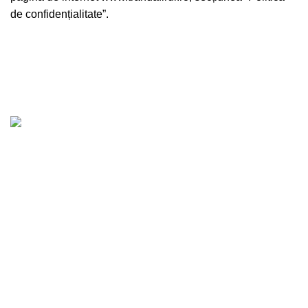
de confidențialitate”.
Povestea noastră este una de dragoste pentru flori şi
grădinărit, care a rezistat atât de mult în timp, încât a
devenit tradiţie.
Bld. Republicii 200, Bârlad, jud. Vaslui
Telefon: 0756084941
E-mail:
trandafirulcentru@gmail.com
PRINCIPALELE CATEGORII