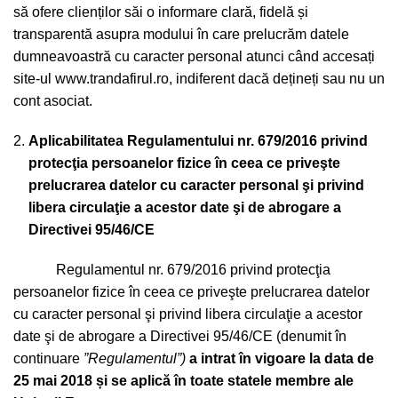
să ofere clienților săi o informare clară, fidelă și
transparentă asupra modului în care prelucrăm datele
dumneavoastră cu caracter personal atunci când accesați
site-ul
www.trandafirul.ro
, indiferent dacă dețineți sau nu un
cont asociat.
Aplicabilitatea Regulamentului nr. 679/2016 p
rivind
protecţia persoanelor fizice în ceea ce priveşte
prelucrarea datelor cu caracter personal şi privind
libera circulaţie a acestor date şi de abrogare a
Directivei 95/46/CE
Regulamentul nr. 679/2016 privind protecţia
persoanelor fizice în ceea ce priveşte prelucrarea datelor
cu caracter personal şi privind libera circulaţie a acestor
date şi de abrogare a Directivei 95/46/CE (denumit în
continuare
”Regulamentul”)
a intrat în vigoare la data de
25 mai 2018
ș
i se aplică în toate statele membre ale