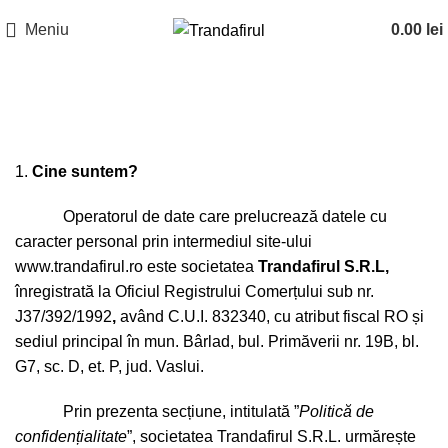
Meniu
0.00
lei
Politica de confidențialitate
Cine suntem?
Operatorul de date care prelucrează datele cu
caracter personal prin intermediul site-ului
www.trandafirul.ro
este societatea
Trandafirul S.R.L,
înregistrată la Oficiul Registrului Comerțului sub nr.
J37/392/1992
,
având C.U.I. 832340, cu atribut fiscal RO și
sediul principal în mun. Bârlad, bul. Primăverii nr. 19B, bl.
G7, sc. D, et. P, jud. Vaslui.
Prin prezenta secțiune, intitulată ”
Politică de
confiden
ț
ialitate
”, societatea Trandafirul S.R.L. urmărește