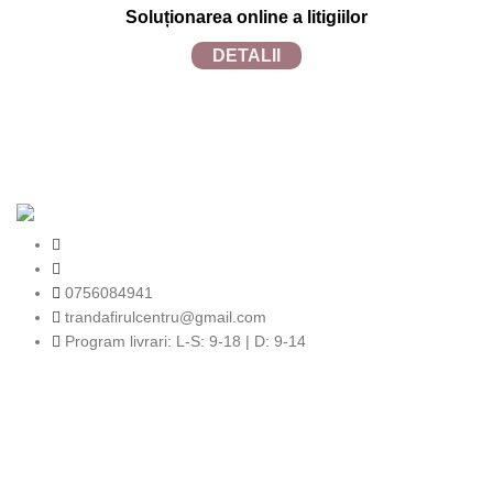
Soluționarea online a litigiilor
DETALII
TRANDAFIRUL.RO
2024 SITE REALIZAT DE
TECFRUIT.RO
in
colaborare cu
WEBINSIDE.RO
0756084941
trandafirulcentru@gmail.com
Program livrari: L-S: 9-18 | D: 9-14
Completează-ți adresa de e-mail si fii primul
care află noutățile noastre!