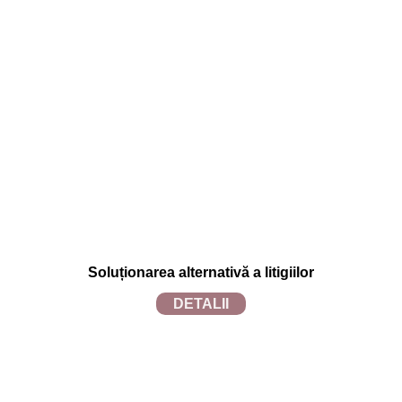
Termeni și condiții
Politica de confidențialitate
Politica de utilizare cookies
Soluționarea alternativă a litigiilor
DETALII