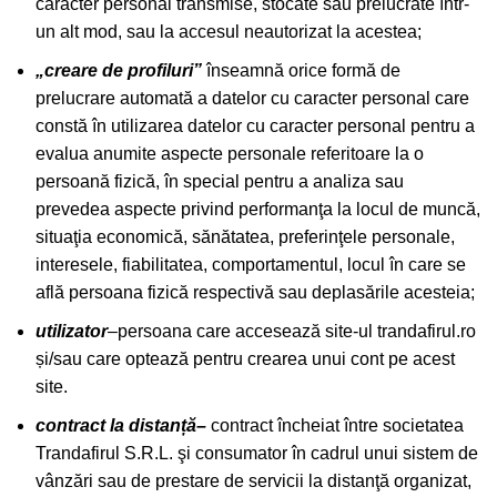
caracter personal transmise, stocate sau prelucrate într-
un alt mod, sau la accesul neautorizat la acestea;
„creare de profiluri”
înseamnă orice formă de
prelucrare automată a datelor cu caracter personal care
constă în utilizarea datelor cu caracter personal pentru a
evalua anumite aspecte personale referitoare la o
persoană fizică, în special pentru a analiza sau
prevedea aspecte privind performanţa la locul de muncă,
situaţia economică, sănătatea, preferinţele personale,
interesele, fiabilitatea, comportamentul, locul în care se
află persoana fizică respectivă sau deplasările acesteia;
utilizator
–
persoana care accesează site-ul
trandafirul.ro
și/sau care optează pentru crearea unui cont pe acest
site.
contract la distan
ț
ă
–
contract încheiat între societatea
Trandafirul S.R.L. şi consumator în cadrul unui sistem de
vânzări sau de prestare de servicii la distanţă organizat,