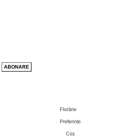
Fii primul care află despre ultimele tendințe în materie de flori
și primești oferte exclusive!
Adresa de e-mail:
Sunt de acord cu
Politica de confidentialitate
Florărie
Preferințe
Coș