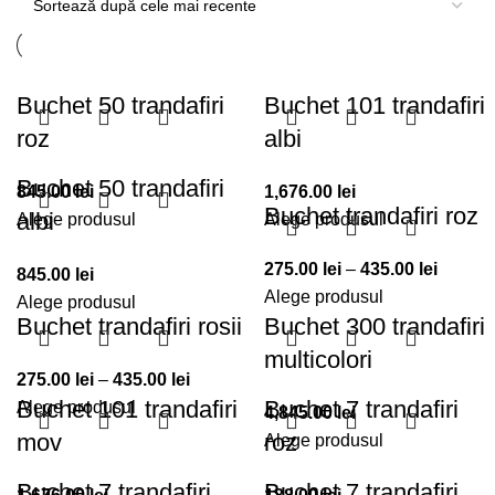
mai
recente
Buchet 50 trandafiri
Buchet 101 trandafiri
roz
albi
Buchet 50 trandafiri
845.00
lei
1,676.00
lei
Buchet trandafiri roz
albi
Alege produsul
Alege produsul
Interval
275.00
lei
–
435.00
lei
845.00
lei
de
Alege produsul
Alege produsul
Buchet trandafiri rosii
Buchet 300 trandafiri
prețuri:
275.00 
multicolori
Interval
până
275.00
lei
–
435.00
lei
Buchet 101 trandafiri
Buchet 7 trandafiri
de
la
Alege produsul
4,845.00
lei
prețuri:
435.00 
mov
roz
Alege produsul
275.00 lei
Buchet 7 trandafiri
Buchet 7 trandafiri
până