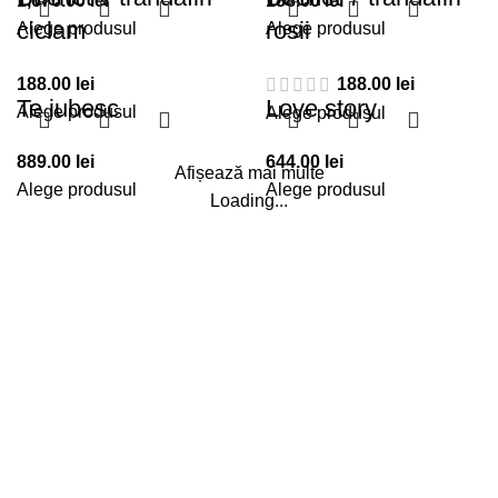
1,676.00
lei
188.00
lei
la
ciclam
rosii
Alege produsul
Alege produsul
435.00 lei
188.00
lei
188.00
lei
Te iubesc
Love story
Alege produsul
Alege produsul
889.00
lei
644.00
lei
Afișează mai multe
Alege produsul
Alege produsul
Loading...