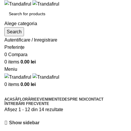
Alege categoria
Search
Autentificare / Inregistrare
Preferințe
0
Compara
0
items
0.00
lei
Meniu
0
items
0.00
lei
Răsfoiește Categoriile
ACASĂ
FLORĂRIE
EVENIMENTE
DESPRE NOI
CONTACT
ÎNTREBĂRI FRECVENTE
Sortat
Afișez 1 - 12 din 14 rezultate
după
Show sidebar
cele