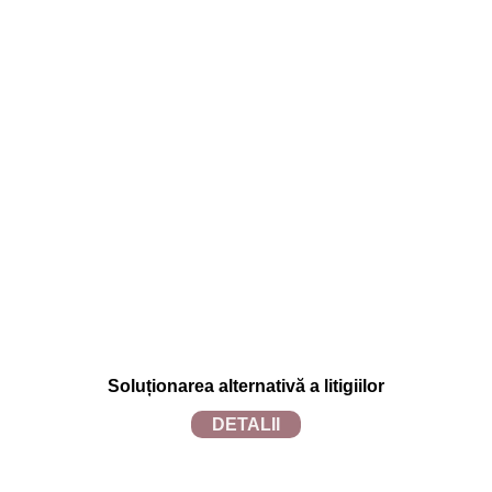
TERMENI ȘI CONDIȚII
Termeni și condiții
Politica de confidențialitate
Politica de utilizare cookies
Soluționarea alternativă a litigiilor
DETALII