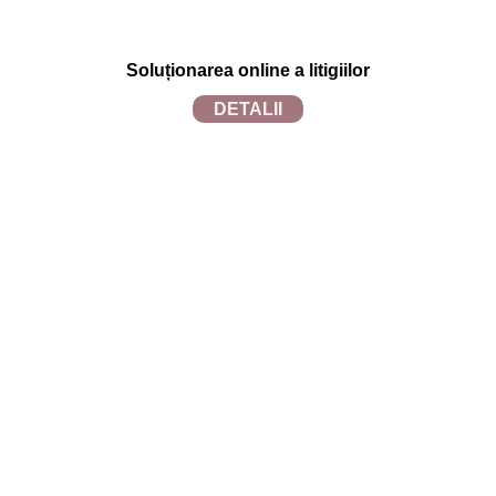
Soluționarea online a litigiilor
DETALII
TRANDAFIRUL.RO
2024 SITE REALIZAT DE
TECFRUIT.RO
in
colaborare cu
WEBINSIDE.RO
0756084941
trandafirulcentru@gmail.com
Program livrari: L-S: 9-18 | D: 9-14