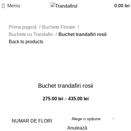
Meniu
0.00
lei
Prima pagină
Buchete Florale
Buchete cu Trandafiri
Buchet trandafiri rosii
Back to products
Click to enlarge
Buchet trandafiri rosii
Interval
275.00
lei
–
435.00
lei
de
prețuri:
275.00 lei
NUMAR DE FLORI
până
Anulează