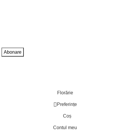
Fii primul care află despre ultimele tendințe în materie de flori
și primești oferte exclusive!
Adresa de e-mail:
Sunt de acord cu
Politica de confidentialitate
Florărie
Preferințe
Coș
Contul meu