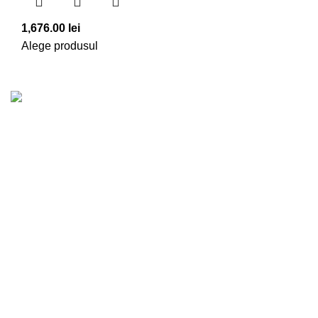
prețuri:
275.00 lei
1,676.00
lei
până
Alege produsul
la
435.00 lei
Povestea noastră este una de dragoste pentru flori şi
grădinărit, care a rezistat atât de mult în timp, încât a
devenit tradiţie.
Bld. Republicii 200, Bârlad, jud. Vaslui
Telefon: 0756084941
E-mail:
trandafirulcentru@gmail.com
PRINCIPALELE CATEGORII
Aranjamente Florale