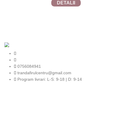
DETALII
TRANDAFIRUL.RO
2024 SITE REALIZAT DE
TECFRUIT.RO
in
colaborare cu
WEBINSIDE.RO
0756084941
trandafirulcentru@gmail.com
Program livrari: L-S: 9-18 | D: 9-14
Completează-ți adresa de e-mail si fii primul
care află noutățile noastre!