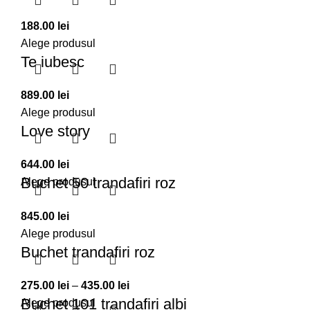
188.00
lei
Alege produsul
Te iubesc
889.00
lei
Alege produsul
Love story
644.00
lei
Buchet 50 trandafiri roz
Alege produsul
845.00
lei
Alege produsul
Buchet trandafiri roz
Interval
275.00
lei
–
435.00
lei
Buchet 101 trandafiri albi
de
Alege produsul