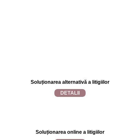
Politica de confidențialitate
Politica de utilizare cookies
Soluționarea alternativă a litigiilor
DETALII
Soluționarea online a litigiilor