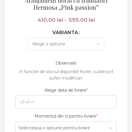
Aranjament floral cu trandafiri
Hermosa „Pink passion”
Interval
410.00
lei
–
595.00
lei
de
prețuri:
VARIANTA
410.00 lei
până
la
595.00 lei
Observatii
In functie de stocul disponibil florile, cutiile pot
suferi modificari.
Alege data de livrare
*
Momentul din zi pentru livrare
*