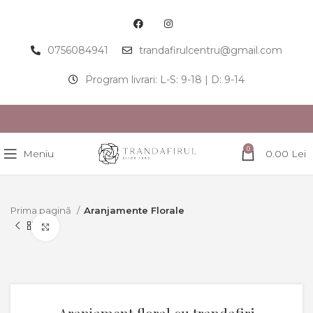
0756084941
trandafirulcentru@gmail.com
Program livrari: L-S: 9-18 | D: 9-14
0
Meniu
0.00
Lei
Prima pagină
Aranjamente Florale
Click to enlarge