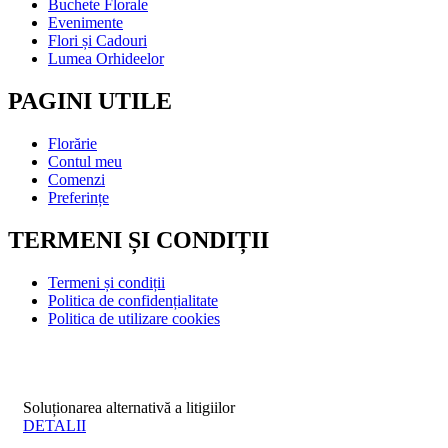
Buchete Florale
Evenimente
Flori și Cadouri
Lumea Orhideelor
PAGINI UTILE
Florărie
Contul meu
Comenzi
Preferințe
TERMENI ȘI CONDIȚII
Termeni și condiții
Politica de confidențialitate
Politica de utilizare cookies
Soluționarea alternativă a litigiilor
DETALII