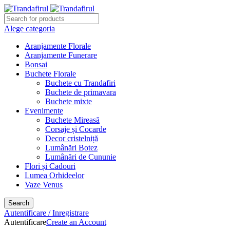
Alege categoria
Aranjamente Florale
Aranjamente Funerare
Bonsai
Buchete Florale
Buchete cu Trandafiri
Buchete de primavara
Buchete mixte
Evenimente
Buchete Mireasă
Corsaje și Cocarde
Decor cristelniță
Lumânări Botez
Lumânări de Cununie
Flori și Cadouri
Lumea Orhideelor
Vaze Venus
Search
Autentificare / Inregistrare
Autentificare
Create an Account