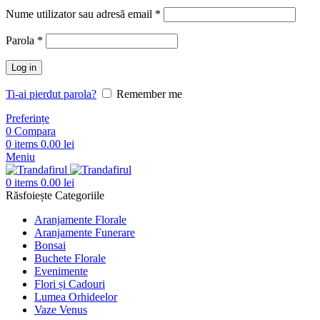
Nume utilizator sau adresă email
*
Parola
*
Log in
Ti-ai pierdut parola?
Remember me
Preferințe
0
Compara
0
items
0.00
lei
Meniu
0
items
0.00
lei
Răsfoiește Categoriile
Aranjamente Florale
Aranjamente Funerare
Bonsai
Buchete Florale
Evenimente
Flori și Cadouri
Lumea Orhideelor
Vaze Venus