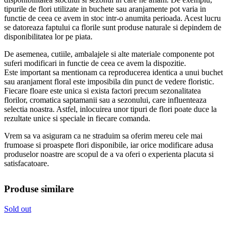
tipurile de flori utilizate in buchete sau aranjamente pot varia in
functie de ceea ce avem in stoc intr-o anumita perioada. Acest lucru
se datoreaza faptului ca florile sunt produse naturale si depindem de
disponibilitatea lor pe piata.
De asemenea, cutiile, ambalajele si alte materiale componente pot
suferi modificari in functie de ceea ce avem la dispozitie.
Este important sa mentionam ca reproducerea identica a unui buchet
sau aranjament floral este imposibila din punct de vedere floristic.
Fiecare floare este unica si exista factori precum sezonalitatea
florilor, cromatica saptamanii sau a sezonului, care influenteaza
selectia noastra. Astfel, inlocuirea unor tipuri de flori poate duce la
rezultate unice si speciale in fiecare comanda.
Vrem sa va asiguram ca ne straduim sa oferim mereu cele mai
frumoase si proaspete flori disponibile, iar orice modificare adusa
produselor noastre are scopul de a va oferi o experienta placuta si
satisfacatoare.
Produse similare
Sold out