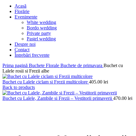
Acasă
Florărie
Evenimente
White wedding
Bordo wedding
Private party
Pastel wedding
Despre noi
Contact
Întrebări frecvente
Prima pagină
Buchete Florale
Buchete de primavara
Buchet cu
Lalele rosii si Frezii albe
Buchet cu Lalele ciclam si Frezii multicolore
405.00
lei
Back to products
Buchet cu Lalele, Zambile si Frezii – Vestitorii primaverii
470.00
lei
Sold out
Click to enlarge