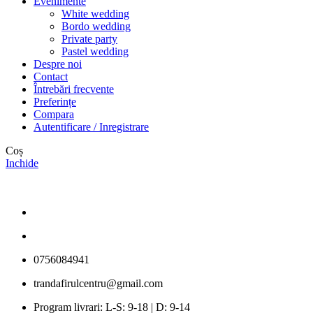
Evenimente
White wedding
Bordo wedding
Private party
Pastel wedding
Despre noi
Contact
Întrebări frecvente
Preferințe
Compara
Autentificare / Inregistrare
Coș
Inchide
0756084941
trandafirulcentru@gmail.com
Program livrari: L-S: 9-18 | D: 9-14