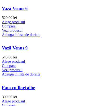
Vază Venus 6
520.00
lei
Alege produsul
Compara
Vezi produsul
Adauga in lista de dorinte
Vază Venus 9
545.00
lei
Alege produsul
Compara
Vezi produsul
Adauga in lista de dorinte
Fata cu flori albe
390.00
lei
Alege produsul
Compara