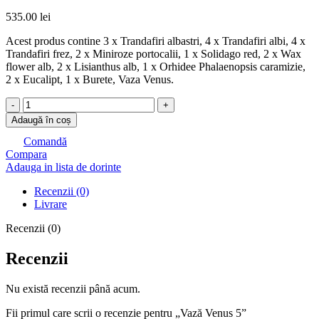
535.00
lei
Acest produs contine 3 x Trandafiri albastri, 4 x Trandafiri albi, 4 x
Trandafiri frez, 2 x Miniroze portocalii, 1 x Solidago red, 2 x Wax
flower alb, 2 x Lisianthus alb, 1 x Orhidee Phalaenopsis caramizie,
2 x Eucalipt, 1 x Burete, Vaza Venus.
Cantitate
Vază
Adaugă în coș
Venus
5
Comandă
Compara
Adauga in lista de dorinte
Recenzii (0)
Livrare
Recenzii (0)
Recenzii
Nu există recenzii până acum.
Fii primul care scrii o recenzie pentru „Vază Venus 5”