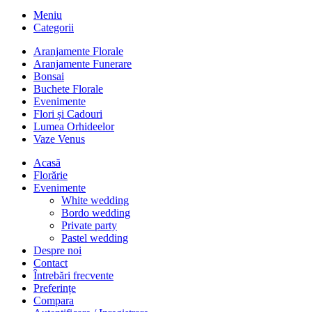
Meniu
Categorii
Aranjamente Florale
Aranjamente Funerare
Bonsai
Buchete Florale
Evenimente
Flori și Cadouri
Lumea Orhideelor
Vaze Venus
Acasă
Florărie
Evenimente
White wedding
Bordo wedding
Private party
Pastel wedding
Despre noi
Contact
Întrebări frecvente
Preferințe
Compara