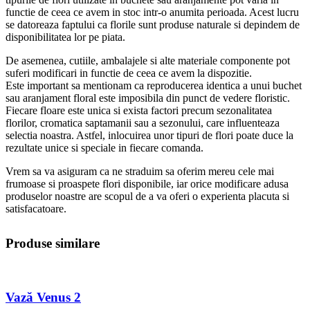
functie de ceea ce avem in stoc intr-o anumita perioada. Acest lucru
se datoreaza faptului ca florile sunt produse naturale si depindem de
disponibilitatea lor pe piata.
De asemenea, cutiile, ambalajele si alte materiale componente pot
suferi modificari in functie de ceea ce avem la dispozitie.
Este important sa mentionam ca reproducerea identica a unui buchet
sau aranjament floral este imposibila din punct de vedere floristic.
Fiecare floare este unica si exista factori precum sezonalitatea
florilor, cromatica saptamanii sau a sezonului, care influenteaza
selectia noastra. Astfel, inlocuirea unor tipuri de flori poate duce la
rezultate unice si speciale in fiecare comanda.
Vrem sa va asiguram ca ne straduim sa oferim mereu cele mai
frumoase si proaspete flori disponibile, iar orice modificare adusa
produselor noastre are scopul de a va oferi o experienta placuta si
satisfacatoare.
Produse similare
Vază Venus 2