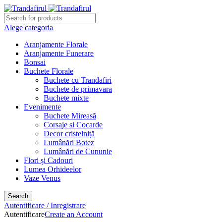
Alege categoria
Aranjamente Florale
Aranjamente Funerare
Bonsai
Buchete Florale
Buchete cu Trandafiri
Buchete de primavara
Buchete mixte
Evenimente
Buchete Mireasă
Corsaje și Cocarde
Decor cristelniță
Lumânări Botez
Lumânări de Cununie
Flori și Cadouri
Lumea Orhideelor
Vaze Venus
Search
Autentificare / Inregistrare
Autentificare
Create an Account