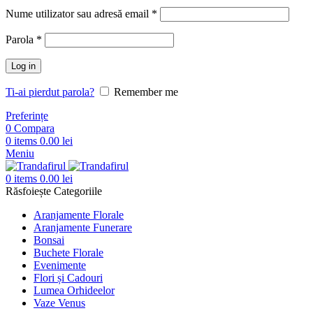
Nume utilizator sau adresă email
*
Parola
*
Log in
Ti-ai pierdut parola?
Remember me
Preferințe
0
Compara
0
items
0.00
lei
Meniu
0
items
0.00
lei
Răsfoiește Categoriile
Aranjamente Florale
Aranjamente Funerare
Bonsai
Buchete Florale
Evenimente
Flori și Cadouri
Lumea Orhideelor
Vaze Venus