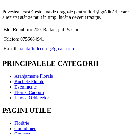
Povestea noastră este una de dragoste pentru flori şi grădinărit, care
a rezistat atât de mult în timp, încât a devenit tradiţie.
Bld. Republicii 200, Bârlad, jud. Vaslui
Telefon: 0756084941
E-mail:
trandafirulcentru@gmail.com
PRINCIPALELE CATEGORII
Aranjamente Florale
Buchete Florale
Evenimente
Flori și Cadouri
Lumea Orhideelor
PAGINI UTILE
Florărie
Contul meu
Comenzi