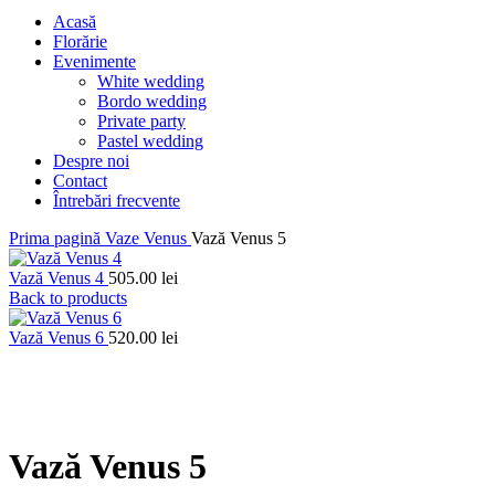
Acasă
Florărie
Evenimente
White wedding
Bordo wedding
Private party
Pastel wedding
Despre noi
Contact
Întrebări frecvente
Prima pagină
Vaze Venus
Vază Venus 5
Vază Venus 4
505.00
lei
Back to products
Vază Venus 6
520.00
lei
Click to enlarge
Vază Venus 5