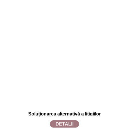
Preferințe
TERMENI ȘI CONDIȚII
Termeni și condiții
Politica de confidențialitate
Politica de utilizare cookies
Soluționarea alternativă a litigiilor
DETALII