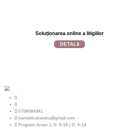
Soluționarea online a litigiilor
DETALII
TRANDAFIRUL.RO
2024 SITE REALIZAT DE
TECFRUIT.RO
in
colaborare cu
WEBINSIDE.RO
0756084941
trandafirulcentru@gmail.com
Program livrari: L-S: 9-18 | D: 9-14