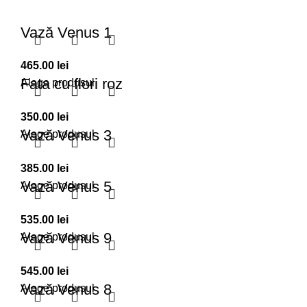
Vază Venus 1
465.00
lei
Fata cu flori roz
Alege produsul
350.00
lei
Vază Venus 3
Alege produsul
385.00
lei
Vază Venus 5
Alege produsul
535.00
lei
Vază Venus 9
Alege produsul
545.00
lei
Vază Venus 8
Alege produsul