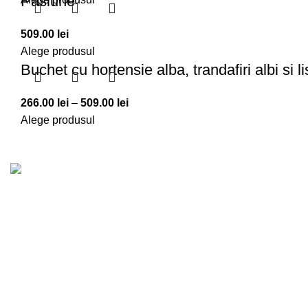
Pasiune
509.00
lei
Alege produsul
Buchet cu hortensie alba, trandafiri albi si l
Interval
266.00
lei
–
509.00
lei
de
Alege produsul
prețuri:
266.00 lei
PRINCIPALE
până
la
Povestea noastră este una de dragoste
Aranjament
509.00 lei
pentru flori şi grădinărit, care a rezistat atât
Buchete Fl
de mult în timp, încât a devenit tradiţie.
Eveniment
Bld. Republicii 200, Bârlad, jud. Vaslui
Flori și Ca
Telefon: 0756084941
Lumea Orhi
E-mail:
trandafirulcentru@gmail.com