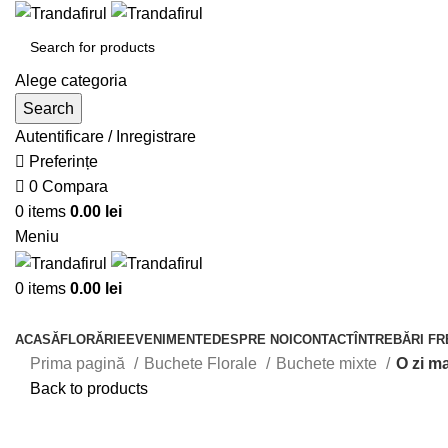
Alege categoria
Search
Autentificare / Inregistrare
Preferințe
0
Compara
0
items
0.00
lei
Meniu
0
items
0.00
lei
Răsfoiește Categoriile
ACASĂ
FLORĂRIE
EVENIMENTE
DESPRE NOI
CONTACT
ÎNTREBĂRI F
Prima pagină
Buchete Florale
Buchete mixte
O zi m
Back to products
Click to enlarge