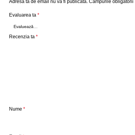
Adresa ta de email nu va fi publicată.
Câmpurile obligatorii
Evaluarea ta
*
Recenzia ta
*
Nume
*