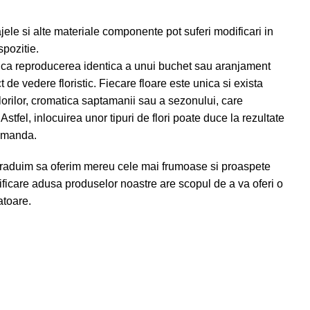
ele si alte materiale componente pot suferi modificari in
spozitie.
ca reproducerea identica a unui buchet sau aranjament
t de vedere floristic. Fiecare floare este unica si exista
lorilor, cromatica saptamanii sau a sezonului, care
Astfel, inlocuirea unor tipuri de flori poate duce la rezultate
comanda.
raduim sa oferim mereu cele mai frumoase si proaspete
odificare adusa produselor noastre are scopul de a va oferi o
atoare.