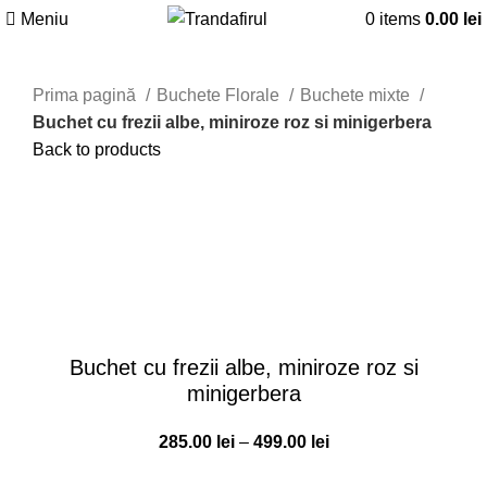
Meniu
0
items
0.00
lei
Prima pagină
Buchete Florale
Buchete mixte
Buchet cu frezii albe, miniroze roz si minigerbera
Back to products
Click to enlarge
Buchet cu frezii albe, miniroze roz si
minigerbera
Interval
285.00
lei
–
499.00
lei
de