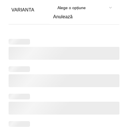
prețuri:
285.00 lei
VARIANTA
până
Anulează
la
499.00 lei