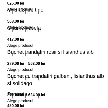
626.00
lei
la
Mi-e dor de tine
Alege produsul
484.00 lei
508.00
lei
O lume vesela
Alege produsul
417.00
lei
Alege produsul
Buchet trandafiri rosii si lisianthus alb
Interval
289.00
lei
–
553.00
lei
de
Alege produsul
Buchet cu trandafiri galbeni, lisianthus alb
prețuri:
289.00 lei
si solidago
până
Fantasia
la
Interval
272.00
lei
–
624.00
lei
553.00 lei
de
Alege produsul
450.00
lei
prețuri: