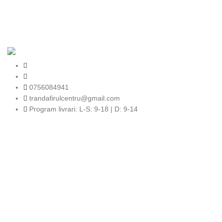
TRANDAFIRUL.RO
2024 SITE REALIZAT DE
TECFRUIT.RO
in
colaborare cu
WEBINSIDE.RO
0756084941
trandafirulcentru@gmail.com
Program livrari: L-S: 9-18 | D: 9-14
Completează-ți adresa de e-mail si fii primul
care află noutățile noastre!
Fii primul care află despre ultimele tendințe în materie de flori
și primești oferte exclusive!