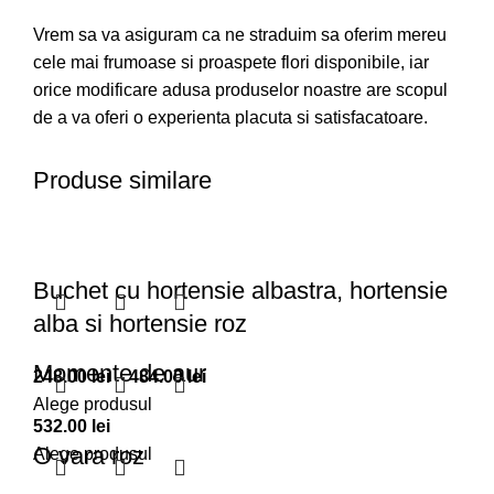
Vrem sa va asiguram ca ne straduim sa oferim mereu
cele mai frumoase si proaspete flori disponibile, iar
orice modificare adusa produselor noastre are scopul
de a va oferi o experienta placuta si satisfacatoare.
Produse similare
Buchet cu hortensie albastra, hortensie
alba si hortensie roz
Momente de aur
Interval
248.00
lei
–
484.00
lei
de
Alege produsul
532.00
lei
prețuri:
O vara roz
Alege produsul
248.00 lei
până