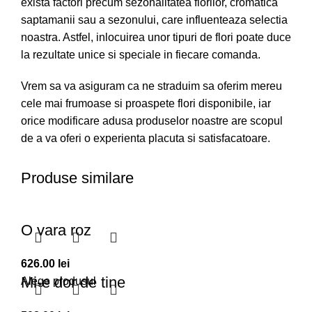
exista factori precum sezonalitatea florilor, cromatica
saptamanii sau a sezonului, care influenteaza selectia
noastra. Astfel, inlocuirea unor tipuri de flori poate duce
la rezultate unice si speciale in fiecare comanda.
Vrem sa va asiguram ca ne straduim sa oferim mereu
cele mai frumoase si proaspete flori disponibile, iar
orice modificare adusa produselor noastre are scopul
de a va oferi o experienta placuta si satisfacatoare.
Produse similare
O vara roz
626.00
lei
Mi-e dor de tine
Alege produsul