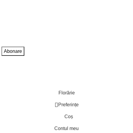
și primești oferte exclusive!
Adresa de e-mail:
Sunt de acord cu
Politica de confidentialitate
Florărie
Preferințe
Coș
Contul meu