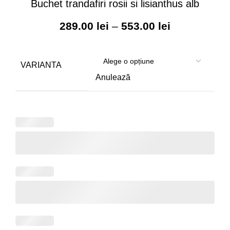
Buchet trandafiri rosii si lisianthus alb
Interval
289.00
lei
–
553.00
lei
de
prețuri:
289.00 lei
VARIANTA
până
Anulează
la
553.00 lei