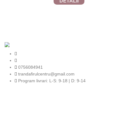
DETALII
TRANDAFIRUL.RO
2024 SITE REALIZAT DE
TECFRUIT.RO
in
colaborare cu
WEBINSIDE.RO
0756084941
trandafirulcentru@gmail.com
Program livrari: L-S: 9-18 | D: 9-14
Completează-ți adresa de e-mail si fii primul
care află noutățile noastre!
Fii primul care află despre ultimele tendințe în materie de flori