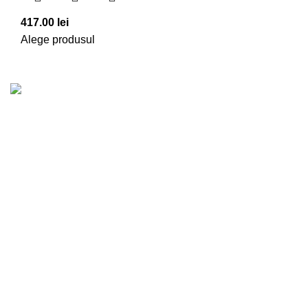
417.00
lei
Alege produsul
Povestea noastră este una de dragoste pentru flori şi
grădinărit, care a rezistat atât de mult în timp, încât a
devenit tradiţie.
Bld. Republicii 200, Bârlad, jud. Vaslui
Telefon: 0756084941
E-mail:
trandafirulcentru@gmail.com
PRINCIPALELE CATEGORII
Aranjamente Florale