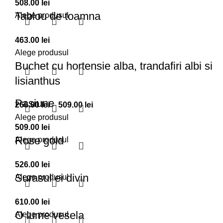
508.00
lei
Tablou de toamna
Alege produsul
463.00
lei
Alege produsul
Buchet cu hortensie alba, trandafiri albi si
lisianthus
Pasiune
Interval
266.00
lei
–
509.00
lei
de
Alege produsul
509.00
lei
prețuri:
Rose gold
Alege produsul
266.00 lei
până
526.00
lei
la
Surasul ei divin
Alege produsul
509.00 lei
610.00
lei
O lume vesela
Alege produsul