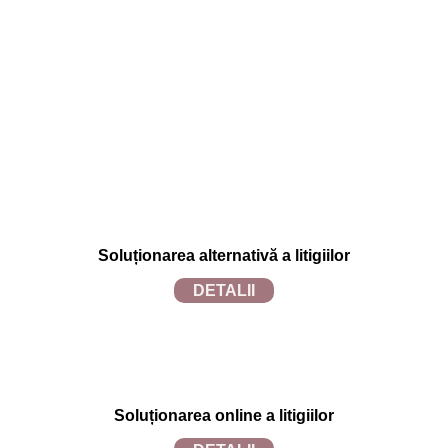
Politica de confidențialitate
Politica de utilizare cookies
Soluționarea alternativă a litigiilor
DETALII
Soluționarea online a litigiilor