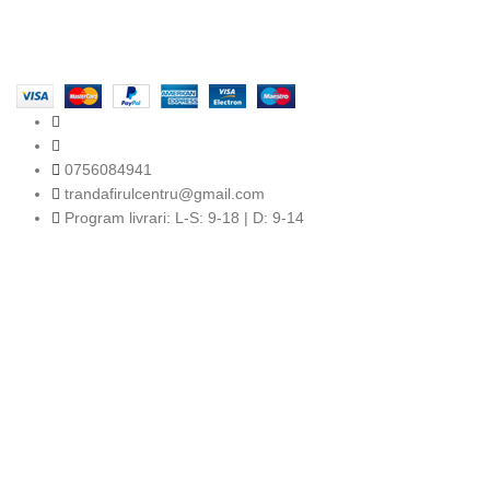
TRANDAFIRUL.RO
2024 SITE REALIZAT DE
TECFRUIT.RO
in
colaborare cu
WEBINSIDE.RO
0756084941
trandafirulcentru@gmail.com
Program livrari: L-S: 9-18 | D: 9-14
Completează-ți adresa de e-mail si fii primul
care află noutățile noastre!
Fii primul care află despre ultimele tendințe în materie de flori
și primești oferte exclusive!