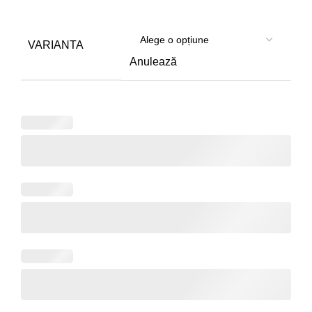
de
prețuri:
276.00 lei
VARIANTA
până
Anulează
la
541.00 lei