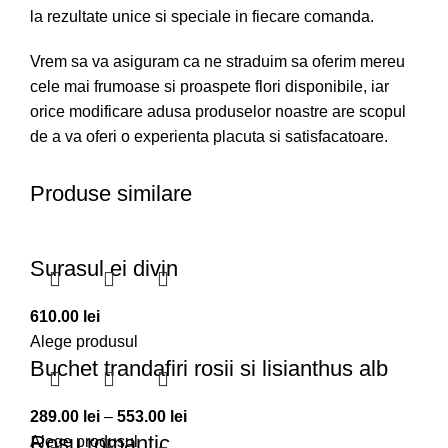
la rezultate unice si speciale in fiecare comanda.
Vrem sa va asiguram ca ne straduim sa oferim mereu
cele mai frumoase si proaspete flori disponibile, iar
orice modificare adusa produselor noastre are scopul
de a va oferi o experienta placuta si satisfacatoare.
Produse similare
Surasul ei divin
610.00
lei
Alege produsul
Buchet trandafiri rosii si lisianthus alb
Interval
289.00
lei
–
553.00
lei
Rosu romantic
de
Alege produsul